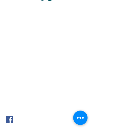
Contact
72 avenue de Mougins
Domaine du Sinodon
06330 Roquefort les Pins
Cidex 37
07-77-73-72-47
Je ne réponds pas au
tel- laisser SMS SVP ou mail
info@judithtedesco.com
SIRET Auto entrepreneur Soins à la
personne et artiste libre:
44276608500017
www.tiktok.com/@judithtedesco