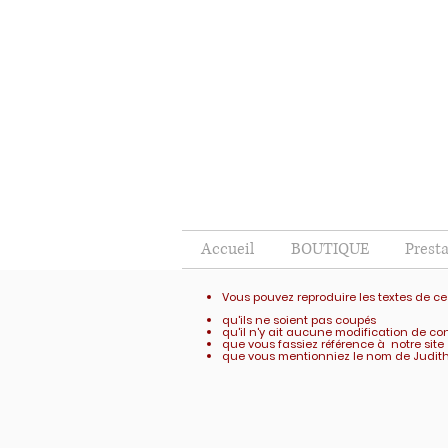
Accueil
BOUTIQUE
Prest
Vous pouvez reproduire les textes de ce
qu'ils ne soient pas coupés
qu'il n'y ait aucune modification de c
que vous fassiez référence à notre sit
que vous mentionniez le nom de Judit