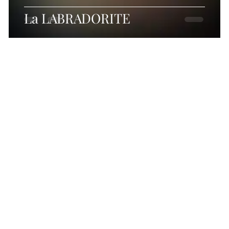
La LABRADORITE
 au tel-
S'a
 la