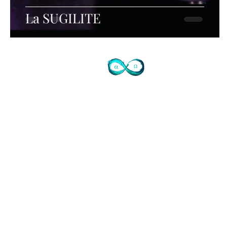
La SUGILITE
Contact
72 avenue de Mougins
Domaine du Sinodon
06330 Roquefort les Pins
Cidex 37
07-77-73-72-47
Je ne réponds pas
laisser SMS SVP ou mail
info@judithtedesco.com
SIRET Auto entrepreneur Soins à
personne et artiste libre:
44276608500017