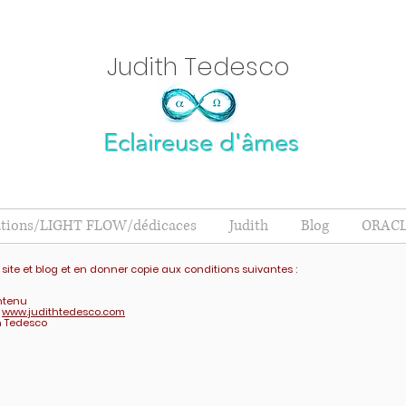
Judith Tedesc
o
Eclaireuse d'âmes
ations/LIGHT FLOW/dédicaces
Judith
Blog
ORACL
 site et blog et en donner copie aux conditions suivantes :
ontenu
e
www.judithtedesco.com
h Tedesco