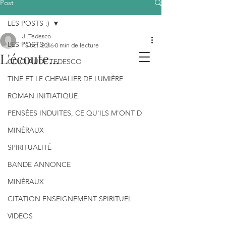
Post
LES POSTS :)
J. Tedesco
LES POSTS :)
15 oct. 2016
0 min de lecture
L'écoute...
CD CLAUDE TEDESCO
TINE ET LE CHEVALIER DE LUMIÈRE
ROMAN INITIATIQUE
PENSÉES INDUITES, CE QU'ILS M'ONT D
MINÉRAUX
SPIRITUALITÉ
BANDE ANNONCE
MINÉRAUX
CITATION ENSEIGNEMENT SPIRITUEL
VIDEOS