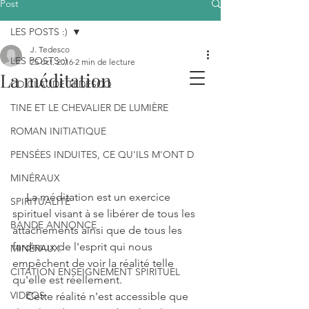
Post
LES POSTS :)
J. Tedesco
LES POSTS :)
25 oct. 2016
2 min de lecture
La méditation
CD CLAUDE TEDESCO
TINE ET LE CHEVALIER DE LUMIÈRE
ROMAN INITIATIQUE
PENSÉES INDUITES, CE QU'ILS M'ONT D
MINÉRAUX
     La méditation est un exercice 
SPIRITUALITÉ
spirituel visant à se libérer de tous les 
BANDE ANNONCE
attachements ainsi que de tous les 
fardeaux de l'esprit qui nous 
MINÉRAUX
empêchent de voir la réalité telle 
CITATION ENSEIGNEMENT SPIRITUEL
qu'elle est réellement.
VIDEOS
     Cette réalité n'est accessible que 