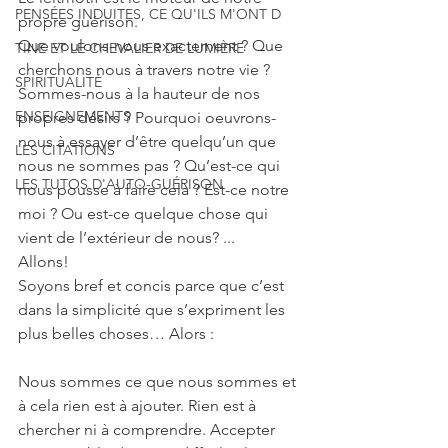
PENSÉES INDUITES, CE QU'ILS M'ONT D
propre guérison. 
Que voulons-nous exactement ? Que 
TINE ET LE CHEVALIER DE LUMIÈRE
cherchons nous à travers notre vie ? 
SPIRITUALITÉ
Sommes-nous à la hauteur de nos 
ENSEIGNEMENTS
propres désirs ? Pourquoi oeuvrons-
nous à essayer d’être quelqu’un que 
LES CITATIONS
nous ne sommes pas ? Qu’est-ce qui 
LES TUTOS D'AUTO-GUÉRISON
nous pousse à faire cela ? Est-ce notre 
moi ? Ou est-ce quelque chose qui 
vient de l’extérieur de nous? ...
Allons!
Soyons bref et concis parce que c’est 
dans la simplicité que s’expriment les 
plus belles choses… Alors :
Nous sommes ce que nous sommes et 
à cela rien est à ajouter. Rien est à 
chercher ni à comprendre. Accepter 