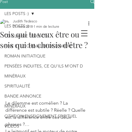
Post
LES POSTS :)
Judith Tedesco
LES POSTS :)
27 mars 2018
1 min de lecture
Sois qui tu veux être ou
CD CLAUDE TEDESCO
sois qui tu choisis d’être ?
TINE ET LE CHEVALIER DE LUMIÈRE
ROMAN INITIATIQUE
PENSÉES INDUITES, CE QU'ILS M'ONT D
MINÉRAUX
SPIRITUALITÉ
BANDE ANNONCE
Le dilemme est cornélien ? La 
MINÉRAUX
différence est subtile ? Réelle ? Quelle 
CITATION ENSEIGNEMENT SPIRITUEL
est la différence entre ces deux 
phrases ?…
VIDEOS
Le leitmotif est le moteur de notre 