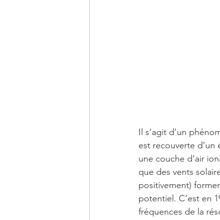
MINÉRAUX
CITATION ENS
TINE ET LE CHEVALIER DE LUM
LES TUTOS D'AUTO-GUÉRISO
Il s’agit d’un phéno
est recouverte d’un 
une couche d’air ion
que des vents solair
positivement) formen
potentiel. C’est en 
fréquences de la rés