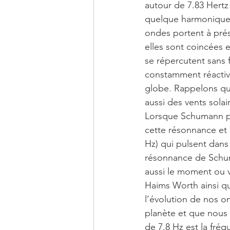
autour de 7.83 Hertz
quelque harmonique 
ondes portent à pré
elles sont coincées e
se répercutent sans f
constamment réactivé
globe. Rappelons qu’i
aussi des vents solai
Lorsque Schumann pub
cette résonnance et 
Hz) qui pulsent dans 
résonnance de Schuma
aussi le moment ou v
Haims Worth ainsi qu
l’évolution de nos o
planète et que nous
de 7.8 Hz est la fré