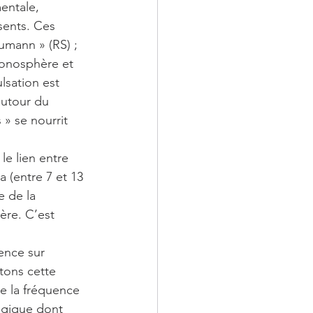
entale, 
ents. Ces 
mann » (RS) ; 
 ionosphère et 
lsation est 
autour du 
 » se nourrit 
e lien entre 
 (entre 7 et 13 
e de la 
ère. C’est 
ence sur 
tons cette 
 la fréquence 
ogique dont 