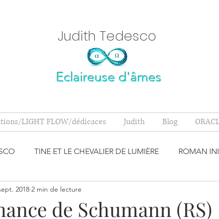
Judith Tedesc
o
Eclaireuse d'âmes
ations/LIGHT FLOW/dédicaces
Judith
Blog
ORACL
ESCO
TINE ET LE CHEVALIER DE LUMIÈRE
ROMAN INI
sept. 2018
2 min de lecture
S M'ONT D
MINÉRAUX
SPIRITUALITÉ
BANDE AN
nance de Schumann (RS)