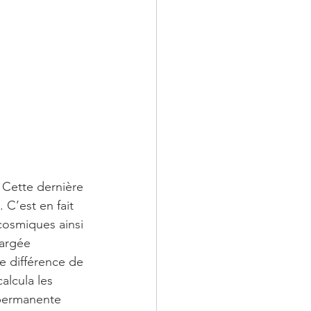
 CE QU'ILS M'ONT D
TIONS
 Cette dernière 
C’est en fait 
cosmiques ainsi 
hargée 
e différence de 
alcula les 
 permanente 