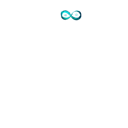
Contact
72 avenue de Mougins
Domaine du Sinodon
06330 Roquefort les Pins
Cidex 37
07-77-73-72-47
Je ne réponds pas
laisser SMS SVP ou mail
info@judithtedesco.com
SIRET Auto entrepreneur Soins à
personne et artiste libre:
44276608500017
www.tiktok.com/@judithtedesco