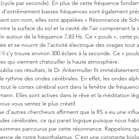
 (cycle par seconde). En plus de cette fréquence fondam
d’extrêmement basses fréquences sont également prés
sent son nom, elles sont appelées « Résonnance de Schu
ntre la surface du sol et la cavité de l’air comprenant la
in autour de la fréquence 7,83 Hz. Ce « pouls », cette pu
e et se nourrit de l’activité électrique des orages tout 
l s’y trouve environ 300 éclairs à la seconde. Ce « pouls
res qui viennent chatouiller la haute atmosphère.
lia ces résultats, le Dr. Ankermuller fit immédiatement l
le rythme des ondes cérébrales. En effet, les ondes alpha
tout le cortex cérébral sont dans la fenêtre de fréquenc
nn. Elles sont actives dans le rêve et la méditation lég
ous vous sentez le plus créatif.
e d’autres chercheurs affirment que la RS a eu une influ
ndes cérébrales, ce qui parait logique puisque nous habi
 sommes parcourus par cette résonnance. Rappelons que
quence de notre hypothalamus. C’est une constante biol