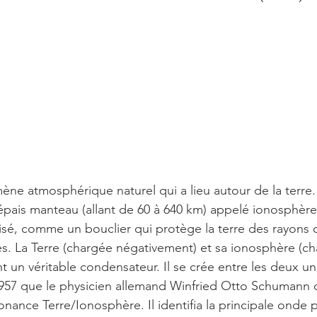
EIGNEMENT SPIRITUEL
VIDEOS
PENSÉES INDUITES,
IÈRE
SPIRITUALITÉ
ENSEIGNEMENTS
LES CITA
N
mène atmosphérique naturel qui a lieu autour de la terre.
épais manteau (allant de 60 à 640 km) appelé ionosphère. 
isé, comme un bouclier qui protège la terre des rayons 
es. La Terre (chargée négativement) et sa ionosphère (c
t un véritable condensateur. Il se crée entre les deux un
1957 que le physicien allemand Winfried Otto Schumann c
onance Terre/Ionosphère. Il identifia la principale onde