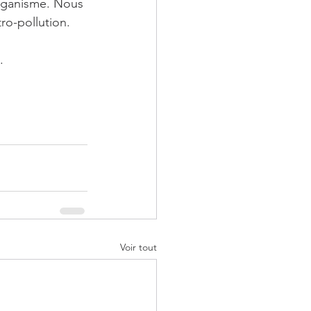
rganisme. Nous 
o-pollution. 
.
Voir tout