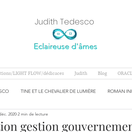
Judith Tedesc
o
Eclaireuse d'âmes
ations/LIGHT FLOW/dédicaces
Judith
Blog
ORACL
ESCO
TINE ET LE CHEVALIER DE LUMIÈRE
ROMAN INI
déc. 2020
2 min de lecture
S M'ONT D
MINÉRAUX
SPIRITUALITÉ
BANDE AN
tion gestion gouverneme