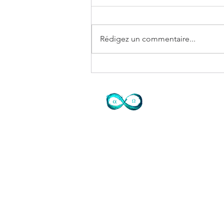
Rédigez un commentaire...
Recevoir pour donner
Contact
72 avenue de Mougins
Domaine du Sinodon
06330 Roquefort les Pins
Cidex 37
07-77-73-72-47
Je ne réponds pas
laisser SMS SVP ou mail
info@judithtedesco.com
SIRET Auto entrepreneur Soins à