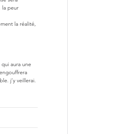
 la peur 
 qui aura une 
’engouffrera 
. j’y veillerai.