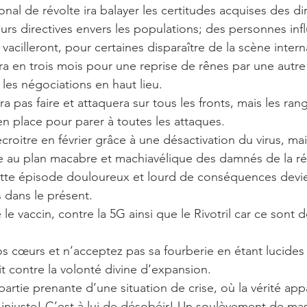
al de révolte ira balayer les certitudes acquises des dir
urs directives envers les populations; des personnes inf
vacilleront, pour certaines disparaître de la scène intern
a les négociations en haut lieu.
en place pour parer à toutes les attaques.
e au plan macabre et machiavélique des damnés de la ré
ette épisode douloureux et lourd de conséquences devi
 dans le présent. 
le vaccin, contre la 5G ainsi que le Rivotril car ce sont 
os cœurs et n’acceptez pas sa fourberie en étant lucides
t contre la volonté divine d’expansion.
 injuste! C’est à lui de désobéir! Un soulèvement de mas