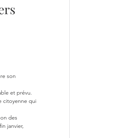
ers
 CE QU'ILS M'ONT D
TIONS
dre son 
ble et prévu. 
e citoyenne qui 
ion des 
n janvier, 