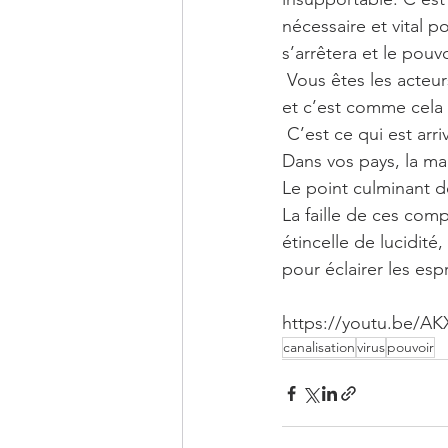
nécessaire et vital p
s’arrêtera et le pouv
 Vous êtes les acteurs de votre vie ce qui est affiché librement n’est pas forcément la réalité, 
et c’est comme cela 
 C’est ce qui est arri
Dans vos pays, la ma
Le point culminant d
La faille de ces com
étincelle de lucidité
pour éclairer les esp
https://youtu.be/A
canalisation
virus
pouvoir