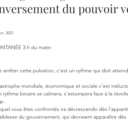
nversement du pouvoir v
EIGNEMENT SPIRITUEL
VIDEOS
PENSÉES INDUITES,
IÈRE
SPIRITUALITÉ
ENSEIGNEMENTS
LES CITA
pt. 2021
NTANÉE 3 h du matin
N
se arrêter cette pulsation, c’est un rythme qui doit attein
tastrophe mondiale, économique et sociale c’est inélucta
 rythme binaire se calmera, s’estompera face à la révolt
s. 
quel vous êtes confrontés ira décrescendo dès l’apparit
aiblesse du gouvernement, qui devraient apparaître dès fi