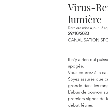
Virus-Re
MINÉRAUX
CITATION ENS
lumière
TINE ET LE CHEVALIER DE LUM
Dernière mise à jour :
8 se
29/10/2020
CANALISATION SPO
LES TUTOS D'AUTO-GUÉRISO
Il n’y a rien qui puis
apogée. 
Vous courrez à la ca
Soyez assurés que ce
gronde dans les rang
L’abus de pouvoir au
premiers signes de f
début février. 