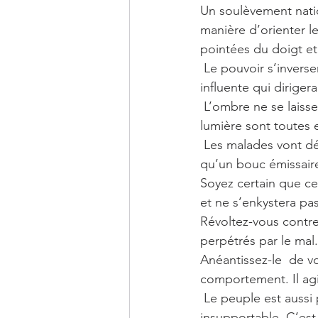
Un soulèvement nation
manière d’orienter le
pointées du doigt et 
 Le pouvoir s’inversera en trois mois pour une reprise de rênes par une autre personne 
influente qui diriger
 L’ombre ne se laissera pas faire et attaquera sur tous les fronts, mais les rangées de la 
lumière sont toutes 
 Les malades vont décroitre en février grâce à une désactivation du virus, mais ils ne sont 
qu’un bouc émissair
Soyez certain que c
et ne s’enkystera pas
Révoltez-vous contre 
perpétrés par le mal.
Anéantissez-le  de v
comportement. Il agi
 Le peuple est aussi partie prenante d’une situation de crise, où la vérité apparente lui est 
insupportable. C’est