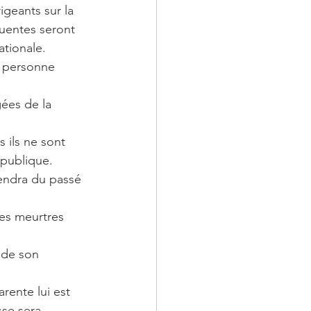
igeants sur la 
luentes seront 
ationale.
publique. 
endra du passé 
des meurtres 
 de son 
se sera 