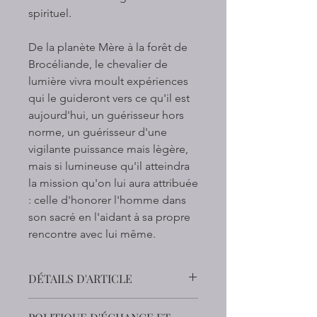
spirituel.
De la planète Mère à la forêt de
Brocéliande, le chevalier de
lumière vivra moult expériences
qui le guideront vers ce qu'il est
aujourd'hui, un guérisseur hors
norme, un guérisseur d'une
vigilante puissance mais lègère,
mais si lumineuse qu'il atteindra
la mission qu'on lui aura attribuée
: celle d'honorer l'homme dans
son sacré en l'aidant à sa propre
rencontre avec lui même.
DÉTAILS D'ARTICLE
Détails d'article. Saisissez ici les