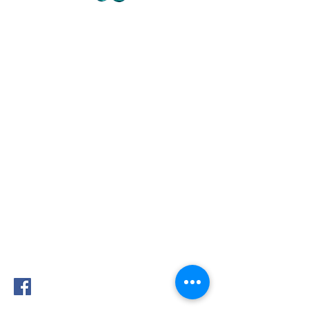
Contact
72 avenue de Mougins
Domaine du Sinodon
06330 Roquefort les Pins
Cidex 37
07-77-73-72-47
Je ne réponds pas au
tel- laisser SMS SVP ou mail
info@judithtedesco.com
SIRET Auto entrepreneur Soins à la
personne et artiste libre:
44276608500017
www.tiktok.com/@judithtedesco