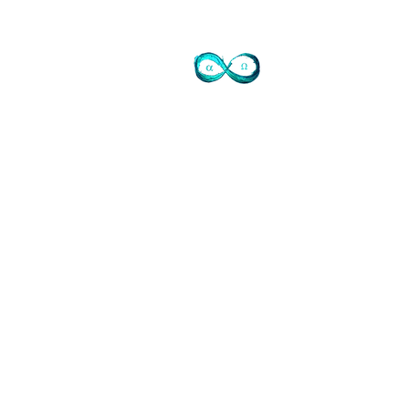
Contact
72 avenue de Mougins
Domaine du Sinodon
06330 Roquefort les Pins
Cidex 37
07-77-73-72-47
Je ne réponds pas
laisser SMS SVP ou mail
info@judithtedesco.com
SIRET Auto entrepreneur Soins à
personne et artiste libre:
44276608500017
www.tiktok.com/@judithtedesco