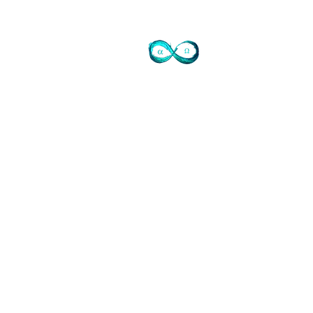
Contact
72 avenue de Mougins
Domaine du Sinodon
06330 Roquefort les Pins
Cidex 37
07-77-73-72-47
Je ne réponds pas
laisser SMS SVP ou mail
info@judithtedesco.com
SIRET Auto entrepreneur Soins à
personne et artiste libre:
44276608500017
www.tiktok.com/@judithtedesco