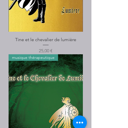
Tine et le chevalier de lumière
Prix
25,00 €
musique thérapeutique