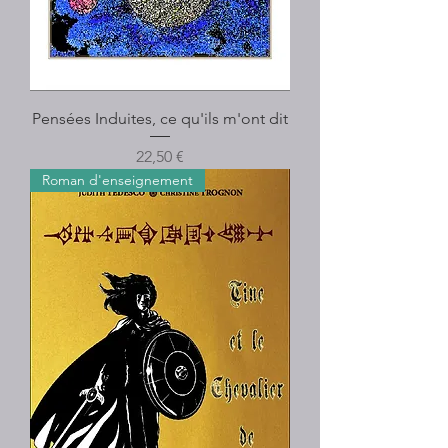
Pensées Induites, ce qu'ils m'ont dit
Prix
22,50 €
Roman d'enseignement