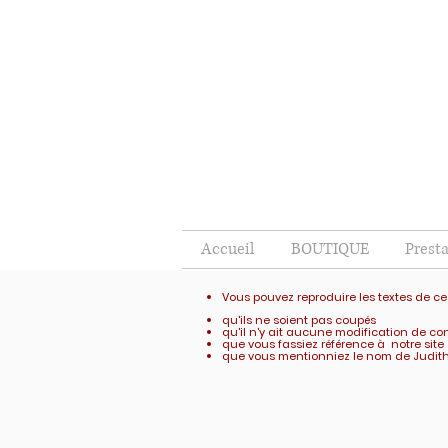
Accueil
BOUTIQUE
Prest
Vous pouvez reproduire les textes de ce
qu'ils ne soient pas coupés
qu'il n'y ait aucune modification de c
que vous fassiez référence à notre sit
que vous mentionniez le nom de Judit