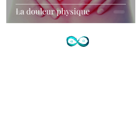
La douleur physique
Contact
72 avenue de Mougins
Domaine du Sinodon
06330 Roquefort les Pins
Cidex 37
07-77-73-72-47
Je ne réponds pas
laisser SMS SVP ou mail
info@judithtedesco.com
SIRET Auto entrepreneur Soins à
personne et artiste libre:
44276608500017