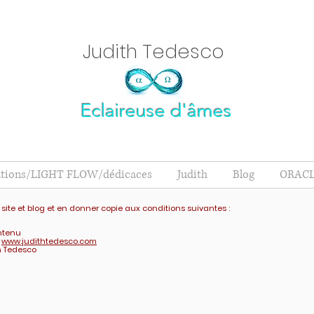
Judith Tedesc
o
Eclaireuse d'âmes
ations/LIGHT FLOW/dédicaces
Judith
Blog
ORACL
 site et blog et en donner copie aux conditions suivantes :
ontenu
e
www.judithtedesco.com
h Tedesco