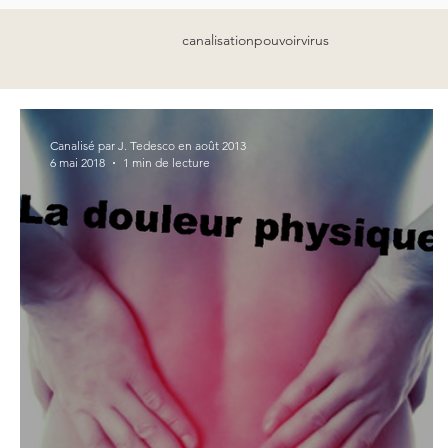
canalisation
pouvoir
virus
Canalisé par J. Tedesco en août 2013
6 mai 2018
1 min de lecture