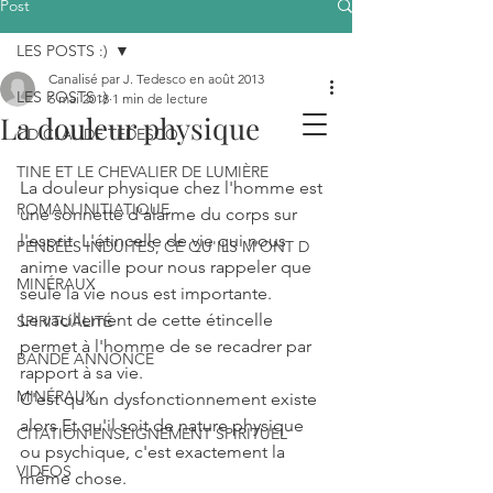
Post
LES POSTS :)
Canalisé par J. Tedesco en août 2013
LES POSTS :)
6 mai 2018
1 min de lecture
La douleur physique
CD CLAUDE TEDESCO
TINE ET LE CHEVALIER DE LUMIÈRE
La douleur physique chez l'homme est 
ROMAN INITIATIQUE
une sonnette d'alarme du corps sur 
l'esprit. L'étincelle de vie qui nous 
PENSÉES INDUITES, CE QU'ILS M'ONT D
anime vacille pour nous rappeler que 
MINÉRAUX
seule la vie nous est importante.
Le vacillement de cette étincelle 
SPIRITUALITÉ
permet à l'homme de se recadrer par 
BANDE ANNONCE
rapport à sa vie.
MINÉRAUX
C'est qu'un dysfonctionnement existe 
alors Et qu'il soit de nature physique 
CITATION ENSEIGNEMENT SPIRITUEL
ou psychique, c'est exactement la 
VIDEOS
même chose.