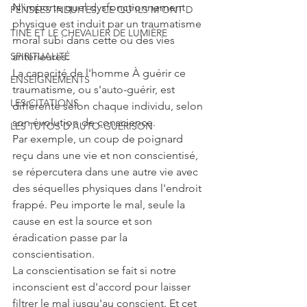
N'importe quel dysfonctionnement 
PENSÉES INDUITES, CE QU'ILS M'ONT D
physique est induit par un traumatisme 
TINE ET LE CHEVALIER DE LUMIÈRE
moral subi dans cette ou des vies 
SPIRITUALITÉ
antérieures.
La capacité de l'homme À guérir ce 
ENSEIGNEMENTS
traumatisme, ou s'auto-guérir, est 
LES CITATIONS
différente selon chaque individu, selon 
son évolution de conscience. 
LES TUTOS D'AUTO-GUÉRISON
Par exemple, un coup de poignard 
reçu dans une vie et non conscientisé, 
se répercutera dans une autre vie avec 
des séquelles physiques dans l'endroit 
frappé. Peu importe le mal, seule la 
cause en est la source et son 
éradication passe par la 
conscientisation.
La conscientisation se fait si notre 
inconscient est d'accord pour laisser 
filtrer le mal jusqu'au conscient. Et cet 