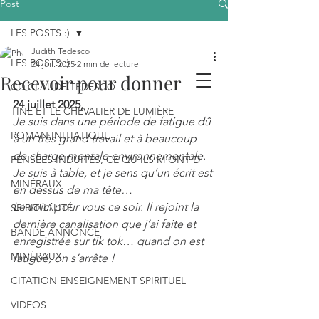
Post
LES POSTS :)
Judith Tedesco
LES POSTS :)
24 juil. 2025
2 min de lecture
Recevoir pour donner
CD CLAUDE TEDESCO
24 juillet 2025,
TINE ET LE CHEVALIER DE LUMIÈRE
Je suis dans une période de fatigue dû 
ROMAN INITIATIQUE
à un très grand travail et à beaucoup 
de charge mentale environnementale.
PENSÉES INDUITES, CE QU'ILS M'ONT D
Je suis à table, et je sens qu’un écrit est 
MINÉRAUX
en dessus de ma tête…
Le voici pour vous ce soir. Il rejoint la 
SPIRITUALITÉ
dernière canalisation que j’ai faite et 
BANDE ANNONCE
enregistrée sur tik tok… quand on est 
MINÉRAUX
fatigué, on s’arrête !
CITATION ENSEIGNEMENT SPIRITUEL
VIDEOS