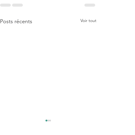
Voir tout
Posts récents
15/8/24 : LES 10
COMMANDEMEN