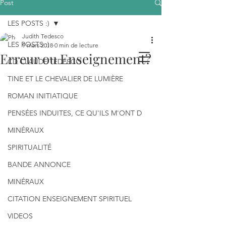
Post
LES POSTS :)
Judith Tedesco
LES POSTS :)
9 mars 2018
0 min de lecture
Erreur ou Enseignement?
CD CLAUDE TEDESCO
TINE ET LE CHEVALIER DE LUMIÈRE
ROMAN INITIATIQUE
PENSÉES INDUITES, CE QU'ILS M'ONT D
MINÉRAUX
SPIRITUALITÉ
BANDE ANNONCE
MINÉRAUX
CITATION ENSEIGNEMENT SPIRITUEL
VIDEOS