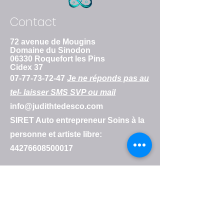
d'établir une relation de confiance
Fournissez des informations claires sur
avec vos clients et leur permettre
Contact
vos modes de livraison afin de
ainsi d'acheter sur votre site en toute
rassurer vos clients et gagner leur
sécurité.
confiance.
72 avenue de Mougins
Domaine du Sinodon
06330 Roquefort les Pins
Cidex 37
07-77-73-72-47
Je ne réponds pas au
tel- laisser SMS SVP ou mail
info@judithtedesco.com
SIRET Auto entrepreneur Soins à la
personne et artiste libre:
44276608500017
www.tiktok.com/@judithtedesco