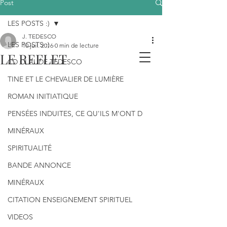
Post
LES POSTS :)
J. TEDESCO
LES POSTS :)
10 juil. 2016
0 min de lecture
LE REFLET
CD CLAUDE TEDESCO
TINE ET LE CHEVALIER DE LUMIÈRE
ROMAN INITIATIQUE
PENSÉES INDUITES, CE QU'ILS M'ONT D
MINÉRAUX
SPIRITUALITÉ
BANDE ANNONCE
MINÉRAUX
CITATION ENSEIGNEMENT SPIRITUEL
VIDEOS