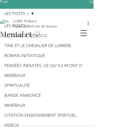
Post
LES POSTS :)
Judith Tedesco
LES POSTS :)
9 mars 2018
0 min de lecture
Mental et ♡
CD CLAUDE TEDESCO
TINE ET LE CHEVALIER DE LUMIÈRE
ROMAN INITIATIQUE
PENSÉES INDUITES, CE QU'ILS M'ONT D
MINÉRAUX
SPIRITUALITÉ
BANDE ANNONCE
MINÉRAUX
CITATION ENSEIGNEMENT SPIRITUEL
VIDEOS