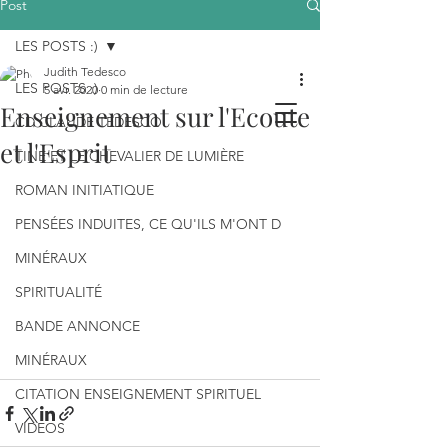
Post
LES POSTS :)
Judith Tedesco
LES POSTS :)
5 avr. 2020
0 min de lecture
Enseignement sur l'Ecoute
CD CLAUDE TEDESCO
et l'Esprit
TINE ET LE CHEVALIER DE LUMIÈRE
ROMAN INITIATIQUE
PENSÉES INDUITES, CE QU'ILS M'ONT D
MINÉRAUX
SPIRITUALITÉ
BANDE ANNONCE
MINÉRAUX
CITATION ENSEIGNEMENT SPIRITUEL
VIDEOS