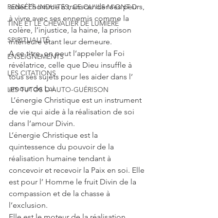
aider l’homme à transcender ses peurs, 
PENSÉES INDUITES, CE QU'ILS M'ONT D
à vivre avec ses ennemis comme la 
TINE ET LE CHEVALIER DE LUMIÈRE
colère, l’injustice, la haine, la prison 
SPIRITUALITÉ
intérieure étant leur demeure. 
A ce titre, on peut l’appeler la Foi 
ENSEIGNEMENTS
révélatrice, celle que Dieu insuffle à 
LES CITATIONS
tous ses sujets pour les aider dans l’ 
amour de Lui.
LES TUTOS D'AUTO-GUÉRISON
 L’énergie Christique est un instrument 
de vie qui aide à la réalisation de soi 
dans l’amour Divin.  
L’énergie Christique est la 
quintessence du pouvoir de la 
réalisation humaine tendant à 
concevoir et recevoir la Paix en soi. Elle 
est pour l’ Homme le fruit Divin de la 
compassion et de la chasse à 
l’exclusion.
Elle est le moteur de la réalisation 