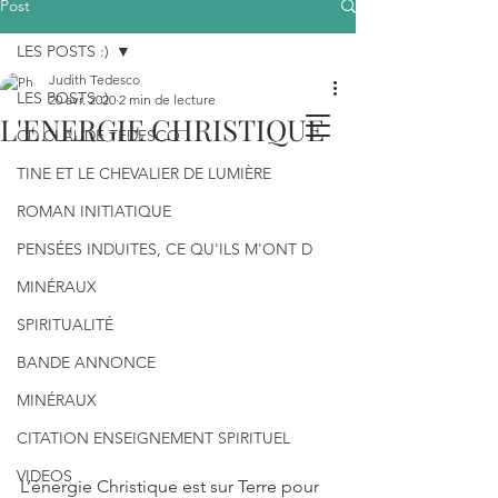
Post
LES POSTS :)
Judith Tedesco
LES POSTS :)
20 avr. 2020
2 min de lecture
L'ENERGIE CHRISTIQUE
CD CLAUDE TEDESCO
TINE ET LE CHEVALIER DE LUMIÈRE
ROMAN INITIATIQUE
PENSÉES INDUITES, CE QU'ILS M'ONT D
MINÉRAUX
SPIRITUALITÉ
BANDE ANNONCE
MINÉRAUX
CITATION ENSEIGNEMENT SPIRITUEL
VIDEOS
L’énergie Christique est sur Terre pour 