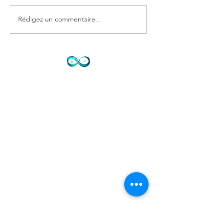
Rédigez un commentaire...
« Pourquoi aller vers ce
qui est difficile plutôt que
le contraire ?
Contact
72 avenue de Mougins
Domaine du Sinodon
06330 Roquefort les Pins
Cidex 37
07-77-73-72-47
Je ne réponds pas au
tel- laisser SMS SVP ou mail
info@judithtedesco.com
SIRET Auto entrepreneur Soins à la
personne et artiste libre:
44276608500017