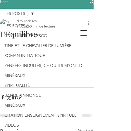
Post
LES POSTS :)
Judith Tedesco
LES POSTS :)
4 juil. 2022
0 min de lecture
L’Equilibre
CD CLAUDE TEDESCO
TINE ET LE CHEVALIER DE LUMIÈRE
ROMAN INITIATIQUE
PENSÉES INDUITES, CE QU'ILS M'ONT D
MINÉRAUX
SPIRITUALITÉ
BANDE ANNONCE
MINÉRAUX
CITATION ENSEIGNEMENT SPIRITUEL
VIDEOS
Voir tout