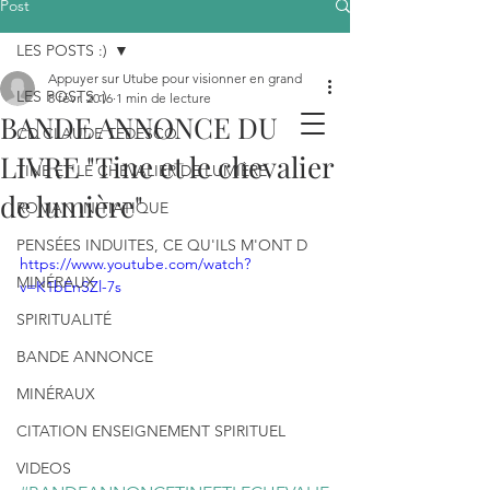
Post
LES POSTS :)
Appuyer sur Utube pour visionner en grand
LES POSTS :)
8 févr. 2016
1 min de lecture
BANDE ANNONCE DU
CD CLAUDE TEDESCO
LIVRE "Tine et le chevalier
TINE ET LE CHEVALIER DE LUMIÈRE
de lumière"
ROMAN INITIATIQUE
PENSÉES INDUITES, CE QU'ILS M'ONT D
https://www.youtube.com/watch?
MINÉRAUX
v=K1bEnSZl-7s
SPIRITUALITÉ
BANDE ANNONCE
MINÉRAUX
CITATION ENSEIGNEMENT SPIRITUEL
VIDEOS