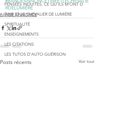
#BANDEANNONCETINEETLECHEVALIE
PENSÉES INDUITES, CE QU'ILS M'ONT D
RDELUMIÈRE
TINE ET LE CHEVALIER DE LUMIÈRE
BANDE ANNONCE
SPIRITUALITÉ
ENSEIGNEMENTS
LES CITATIONS
LES TUTOS D'AUTO-GUÉRISON
Voir tout
Posts récents