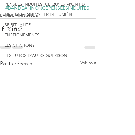
PENSÉES INDUITES, CE QU'ILS M'ONT D
#BANDEANNONCEPENSÉESINDUITES
TINE ET LE CHEVALIER DE LUMIÈRE
BANDE ANNONCE
SPIRITUALITÉ
ENSEIGNEMENTS
LES CITATIONS
LES TUTOS D'AUTO-GUÉRISON
Voir tout
Posts récents