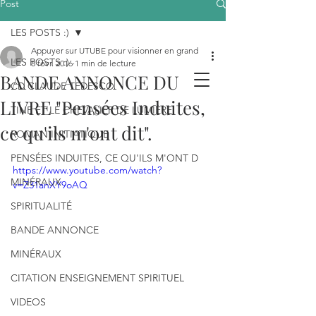
Post
LES POSTS :)
Appuyer sur UTUBE pour visionner en grand
LES POSTS :)
8 févr. 2016
1 min de lecture
BANDE ANNONCE DU
CD CLAUDE TEDESCO
LIVRE "Pensées Induites,
TINE ET LE CHEVALIER DE LUMIÈRE
ce qu'ils m'ont dit".
ROMAN INITIATIQUE
PENSÉES INDUITES, CE QU'ILS M'ONT D
https://www.youtube.com/watch?
MINÉRAUX
v=Z31anXY9oAQ
SPIRITUALITÉ
BANDE ANNONCE
MINÉRAUX
CITATION ENSEIGNEMENT SPIRITUEL
VIDEOS