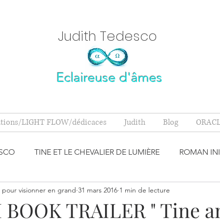
Judith Tedesc
o
Eclaireuse d'âmes
ations/LIGHT FLOW/dédicaces
Judith
Blog
ORACL
ESCO
TINE ET LE CHEVALIER DE LUMIÈRE
ROMAN INI
pour visionner en grand
31 mars 2016
1 min de lecture
S M'ONT D
MINÉRAUX
SPIRITUALITÉ
BANDE AN
BOOK TRAILER " Tine a