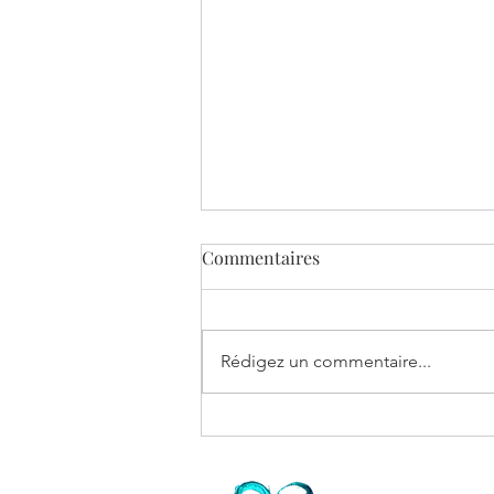
Commentaires
Rédigez un commentaire...
BANDE ANNONCE DU LIVRE
"Pensées Induites, ce qu'ils
m'ont dit".