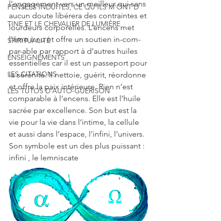
l’engagement vers un meilleur qui sans 
PENSÉES INDUITES, CE QU'ILS M'ONT D
aucun doute libérera des contraintes et 
TINE ET LE CHEVALIER DE LUMIÈRE
lourdeurs corporelles. L’encens met 
l’âme à nu et offre un soutien in-com-
SPIRITUALITÉ
par-able par rapport à d’autres huiles 
ENSEIGNEMENTS
essentielles car il est un passeport pour 
LES CITATIONS
la sérénité. Il nettoie, guérit, réordonne 
et offre la paix intérieure. Rien n’est 
LES TUTOS D'AUTO-GUÉRISON
comparable à l’encens. Elle est l’huile 
sacrée par excellence. Son but est la 
vie pour la vie dans l’intime, la cellule 
et aussi dans l’espace, l’infini, l’univers. 
Son symbole est un des plus puissant : 
infini , le lemniscate 