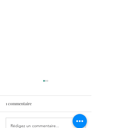
1 commentaire
Le TORE
Rédigez un commentaire...
« Pourquoi aller vers ce