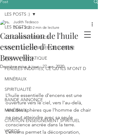
Post
LES POSTS :)
Judith Tedesco
LES POSTS :)
25 avr. 2020
2 min de lecture
Canalisation de l'huile
CD CLAUDE TEDESCO
essentielle d' Encens
TINE ET LE CHEVALIER DE LUMIÈRE
Boswellia
ROMAN INITIATIQUE
Dernière mise à jour :
27 avr. 2020
PENSÉES INDUITES, CE QU'ILS M'ONT D
MINÉRAUX
SPIRITUALITÉ
L’huile essentielle d’encens est une 
BANDE ANNONCE
ouverture vers le ciel, vers l’au-delà, 
vers des sphères que l’homme de chair 
MINÉRAUX
ne peut atteindre avec sa seule 
CITATION ENSEIGNEMENT SPIRITUEL
conscience ancrée dans la terre. 
VIDEOS
L’encens permet la décorporation, 