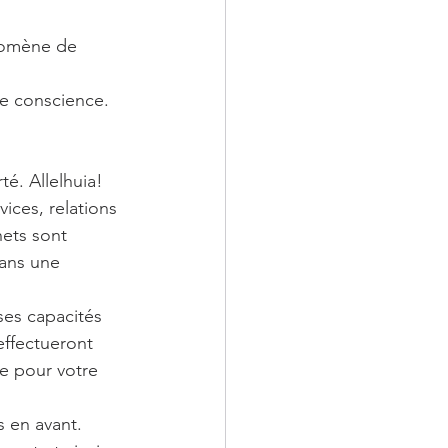
nomène de 
re conscience. 
té. Allelhuia!
ices, relations 
hets sont 
dans une 
ses capacités 
effectueront 
te pour votre 
s en avant.