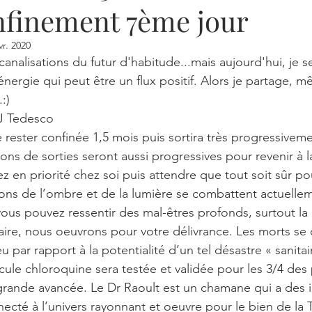
finement 7ème jour
EIGNEMENT SPIRITUEL
VIDEOS
PENSÉES INDUITES,
vr. 2020
canalisations du futur d'habitude...mais aujourd'hui, je 
IÈRE
SPIRITUALITÉ
ENSEIGNEMENTS
LES CITA
énergie qui peut être un flux positif. Alors je partage, m
:)
 J Tedesco 
N
 rester confinée 1,5 mois puis sortira très progressivem
ons de sorties seront aussi progressives pour revenir à l
ez en priorité chez soi puis attendre que tout soit sûr p
ions de l’ombre et de la lumière se combattent actuelleme
ous pouvez ressentir des mal-êtres profonds, surtout la 
 faire, nous oeuvrons pour votre délivrance. Les morts se
eu par rapport à la potentialité d’un tel désastre « sanitai
cule chloroquine sera testée et validée pour les 3/4 des 
>grande avancée. Le Dr Raoult est un chamane qui a des i
nnecté à l’univers rayonnant et oeuvre pour le bien de l