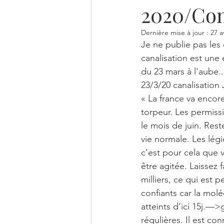
2020/Con
MINÉRAUX
CITATION ENS
Dernière mise à jour :
27 a
Je ne publie pas les 
TINE ET LE CHEVALIER DE LUM
canalisation est une 
du 23 mars à l'aube...
23/3/20 canalisation
LES TUTOS D'AUTO-GUÉRISO
« La france va encore
torpeur. Les permissi
le mois de juin. Rest
vie normale. Les lég
c’est pour cela que v
être agitée. Laissez
milliers, ce qui est p
confiants car la molé
atteints d’ici 15j.—
régulières. Il est co