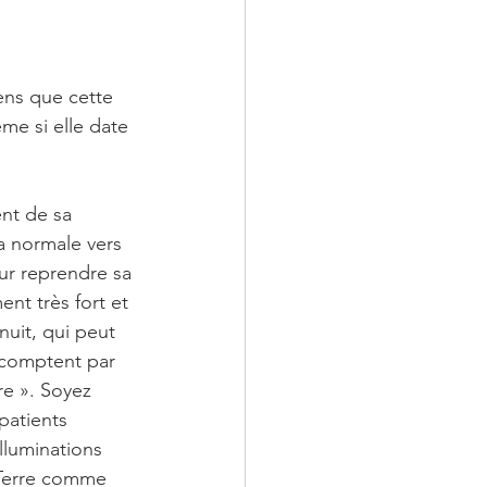
 CE QU'ILS M'ONT D
sens que cette 
TIONS
ême si elle date 
ent de sa 
a normale vers 
our reprendre sa 
nt très fort et 
nuit, qui peut 
 comptent par 
re ». Soyez 
patients 
lluminations 
a Terre comme 