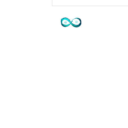
Contact
72 avenue de Mougins
Domaine du Sinodon
06330 Roquefort les Pins
Cidex 37
07-77-73-72-47
Je ne réponds pas
laisser SMS SVP ou mail
info@judithtedesco.com
SIRET Auto entrepreneur Soins à
personne et artiste libre:
44276608500017
www.tiktok.com/@judithtedesco