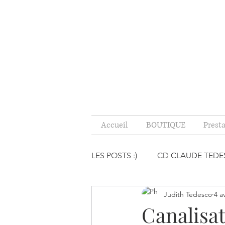
Accueil
BOUTIQUE
Prest
LES POSTS :)
CD CLAUDE TED
Judith Tedesco
4 a
PENSÉES INDUITES, CE QU'IL
Canalisa