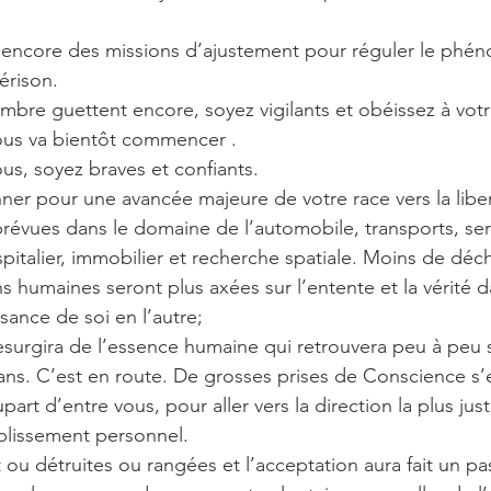
encore des missions d’ajustement pour réguler le phé
érison.
’ombre guettent encore, soyez vigilants et obéissez à vot
 vous va bientôt commencer .
us, soyez braves et confiants.
ner pour une avancée majeure de votre race vers la liber
évues dans le domaine de l’automobile, transports, serv
pitalier, immobilier et recherche spatiale. Moins de déc
ns humaines seront plus axées sur l’entente et la vérité 
ance de soi en l’autre;
surgira de l’essence humaine qui retrouvera peu à peu 
 ans. C’est en route. De grosses prises de Conscience s’
upart d’entre vous, pour aller vers la direction la plus jus
plissement personnel. 
 ou détruites ou rangées et l’acceptation aura fait un pa