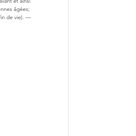
vant et ainsi 
sonnes âgées; 
fin de vie). —